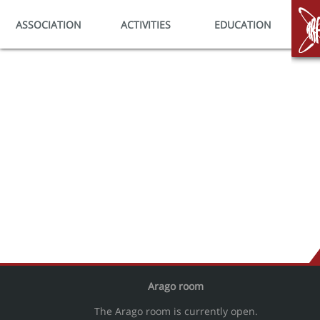
ASSOCIATION
ACTIVITIES
EDUCATION
HO
Arago room
The Arago room is currently open.