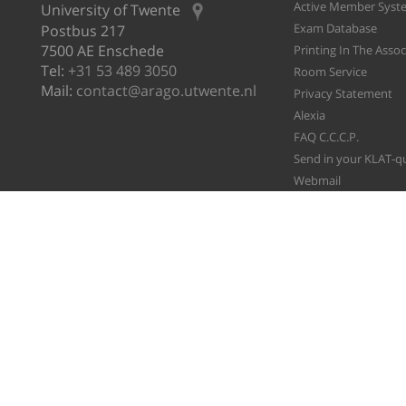
Active Member Syst
University of Twente
Exam Database
Postbus 217
7500 AE Enschede
Printing In The Asso
Tel:
+31 53 489 3050
Room Service
Mail:
contact@arago.utwente.nl
Privacy Statement
Alexia
FAQ C.C.C.P.
Send in your KLAT-q
Webmail
File A Ticket