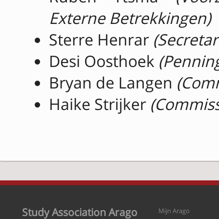
Externe Betrekkingen)
Sterre Henrar
(Secretar
Desi Oosthoek
(Pennin
Bryan de Langen
(Comm
Haike Strijker
(Commissa
Study Association Arago
Mijn Arago